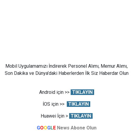
Mobil Uygulamamızı İndirerek Personel Alımı, Memur Alımı,
Son Dakika ve Dünya'daki Haberlerden İlk Siz Haberdar Olun
Android için >>
TIKLAYIN
İOS için >>
TIKLAYIN
Huawei İçin >
TIKLAYIN
G
O
O
G
L
E
News Abone Olun