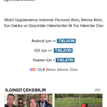
Mobil Uygulamamızı İndirerek Personel Alımı, Memur Alımı,
Son Dakika ve Dünya'daki Haberlerden İlk Siz Haberdar Olun
Android için >>
TIKLAYIN
İOS için >>
TIKLAYIN
Huawei İçin >
TIKLAYIN
G
O
O
G
L
E
News Abone Olun