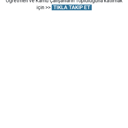
Öğretmen ve Kamu Çalışanların Topluluğuna katılmak
için >>
TIKLA TAKİP ET