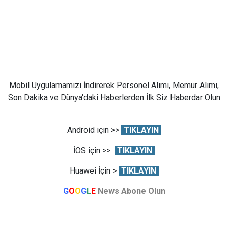
Mobil Uygulamamızı İndirerek Personel Alımı, Memur Alımı,
Son Dakika ve Dünya'daki Haberlerden İlk Siz Haberdar Olun
Android için >>
TIKLAYIN
İOS için >>
TIKLAYIN
Huawei İçin >
TIKLAYIN
G
O
O
G
L
E
News Abone Olun