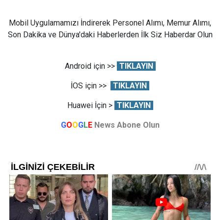
Mobil Uygulamamızı İndirerek Personel Alımı, Memur Alımı,
Son Dakika ve Dünya'daki Haberlerden İlk Siz Haberdar Olun
Android için >>
TIKLAYIN
İOS için >>
TIKLAYIN
Huawei İçin >
TIKLAYIN
G
O
O
G
L
E
News Abone Olun