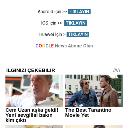
Android için >>
TIKLAYIN
İOS için >>
TIKLAYIN
Huawei İçin >
TIKLAYIN
G
O
O
G
L
E
News Abone Olun