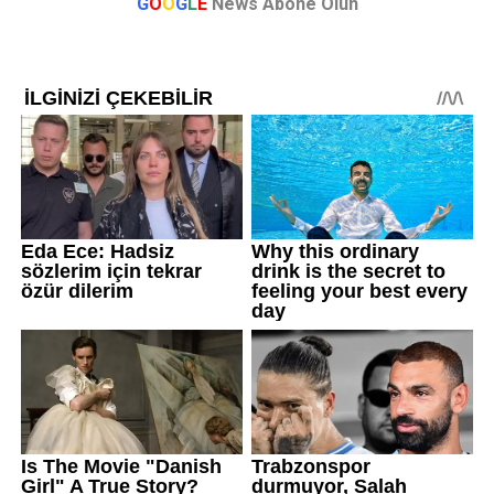
G
O
O
G
L
E
News Abone Olun