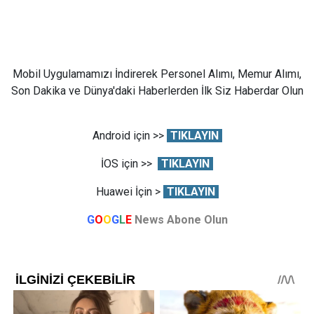
Mobil Uygulamamızı İndirerek Personel Alımı, Memur Alımı,
Son Dakika ve Dünya'daki Haberlerden İlk Siz Haberdar Olun
Android için >>
TIKLAYIN
İOS için >>
TIKLAYIN
Huawei İçin >
TIKLAYIN
G
O
O
G
L
E
News Abone Olun