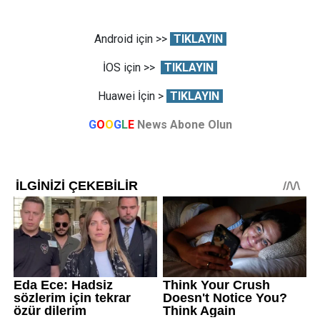
Android için >>
TIKLAYIN
İOS için >>
TIKLAYIN
Huawei İçin >
TIKLAYIN
G
O
O
G
L
E
News Abone Olun