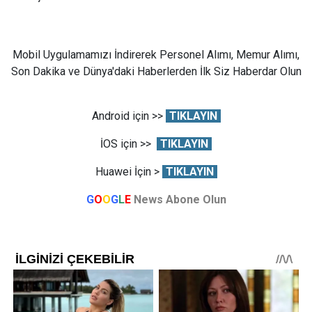
Mobil Uygulamamızı İndirerek Personel Alımı, Memur Alımı,
Son Dakika ve Dünya'daki Haberlerden İlk Siz Haberdar Olun
Android için >>
TIKLAYIN
İOS için >>
TIKLAYIN
Huawei İçin >
TIKLAYIN
G
O
O
G
L
E
News Abone Olun