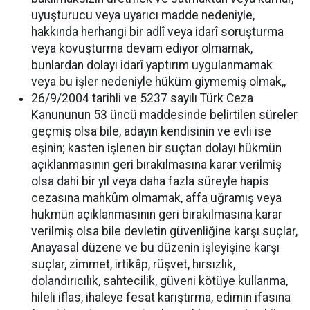
uyuşturucu veya uyarıcı madde nedeniyle,
hakkında herhangi bir adlî veya idarî soruşturma
veya kovuşturma devam ediyor olmamak,
bunlardan dolayı idarî yaptırım uygulanmamak
veya bu işler nedeniyle hüküm giymemiş olmak,,
26/9/2004 tarihli ve 5237 sayılı Türk Ceza
Kanununun 53 üncü maddesinde belirtilen süreler
geçmiş olsa bile, adayın kendisinin ve evli ise
eşinin; kasten işlenen bir suçtan dolayı hükmün
açıklanmasının geri bırakılmasına karar verilmiş
olsa dahi bir yıl veya daha fazla süreyle hapis
cezasına mahkûm olmamak, affa uğramış veya
hükmün açıklanmasının geri bırakılmasına karar
verilmiş olsa bile devletin güvenliğine karşı suçlar,
Anayasal düzene ve bu düzenin işleyişine karşı
suçlar, zimmet, irtikâp, rüşvet, hırsızlık,
dolandırıcılık, sahtecilik, güveni kötüye kullanma,
hileli iflas, ihaleye fesat karıştırma, edimin ifasına