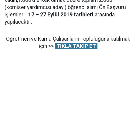
kadın,1.800’ü erkek olmak üzere toplam 2.000
(komiser yardımcısı adayı) öğrenci alımı Ön Başvuru
işlemleri
17 – 27 Eylül 2019 tarihleri
arasında
yapılacaktır.
Öğretmen ve Kamu Çalışanların Topluluğuna katılmak
için >>
TIKLA TAKİP ET