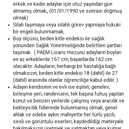
erkek ve kadın adaylar için otuz yaşından gün
almamış olmak,, (01/01/1990 ve sonrası doğmuş
olmak)
Silah taşımaya veya silahlı görev yapmaya hukuki
bir engeli bulunmamak,
Boy ölçüsü, beden kitle endeksi ile sağlık
yönünden Sağlık Yönetmeliğinde belirtilen şartları
taşımak. ( PAEM Lisans mezunu adayların boyları
en az erkeklerde 167 cm, bayanlarda 162 cm
olacaktır. Adayların; herhangi bir hastalığa bağlı
olmaksızın, beden kitle endeksi 18 (dahil) ile 27
(dahil) arasında olanlar öğrenciliğe kabul edilir. )
Adayın kendisinin ve evli ise eşinin; genelev,
birleşme yeri, randevuevi, tek başına fuhuş yapılan
konut ve benzeri yerlerde çalışmış veya aracılık ve
bekleyicilik fiillerinde bulunmamış olmak, genel
ahlak ve edebe aykırı mahiyette her türlü yazılı,
sesli ve görüntülü eserleri, kaydedildiği materyale
bakılmaksızın üretmek ve satmaktan veya kumar,