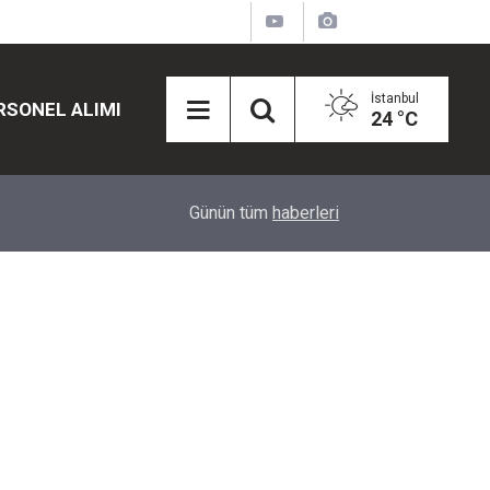
İstanbul
RSONEL ALIMI
24 °C
12:45
Eğiti Bir Sen'den Kadınlar İçin Olay Teklif: Çal
Günün tüm
haberleri