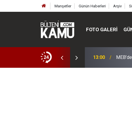
Manşetler
Günün Haberleri
Arşiv
S
FOTO GALERI
GÜ
ülte ve enstitüler kuruldu, bazıları kapatıldı
24
13:00
MEB’de 