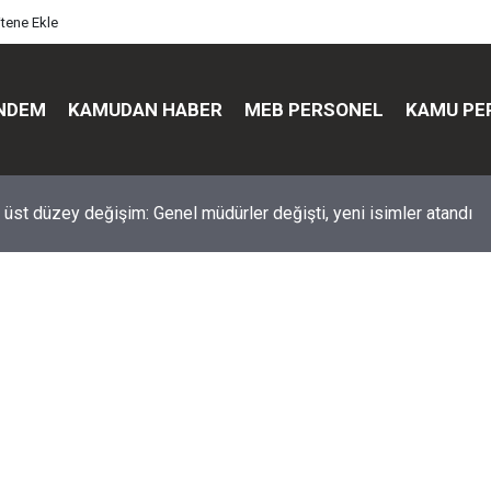
itene Ekle
NDEM
KAMUDAN HABER
MEB PERSONEL
KAMU PE
üst düzey değişim: Genel müdürler değişti, yeni isimler atandı