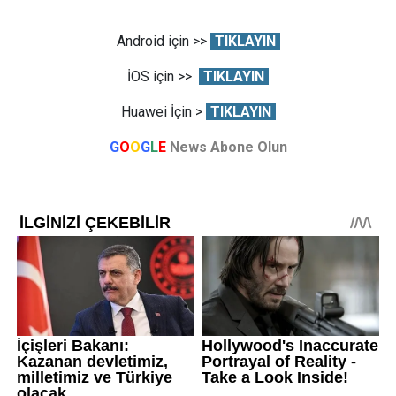
Android için >>
TIKLAYIN
İOS için >>
TIKLAYIN
Huawei İçin >
TIKLAYIN
G
O
O
G
L
E
News Abone Olun