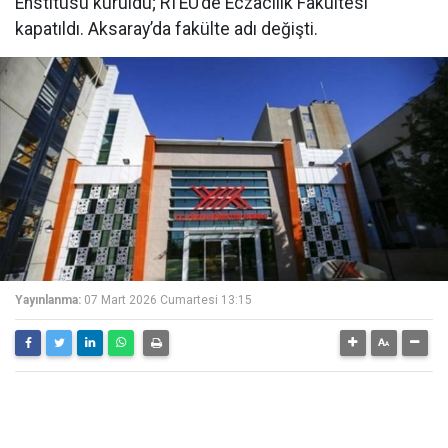
Enstitüsü kuruldu; RTEÜ’de Eczacılık Fakültesi
kapatıldı. Aksaray’da fakülte adı değişti.
Yayınlanma:
07 Mart 2026 Cumartesi 13:15