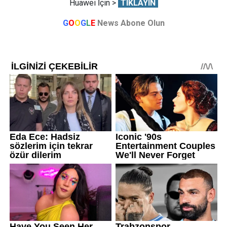
Huawei İçin >
TIKLAYIN
G
O
O
G
L
E
News Abone Olun