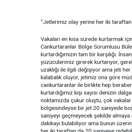
“Jetlerimiz olay yerine her iki tarafta
Vakaları en kısa sürede kurtarmak içi
Cankurtaranlar Bölge Sorumlusu Bülent
kurtardığımızın tam bir karşılığı. İnsa
yüzücülerimiz girerek kurtarıyor, gere
uzaklığı ile ilgili değişiyor ama jeti
kalabalık oluyor, jetimiz ona göre müd
cankurtaranlar ile birlikte hep berabe
kurtardığımız kişi sayısı denizin dalg
noktamızda çukur oluştu, çok vakalar 
bölgesindeyse bir jet 20 saniyede boğ
saniyeyi geçmeyecek şekilde almaya ç
dakikayı bulabiliyor ama bunun üzerine
her iki taraftan da 20 saniyeye gidebil