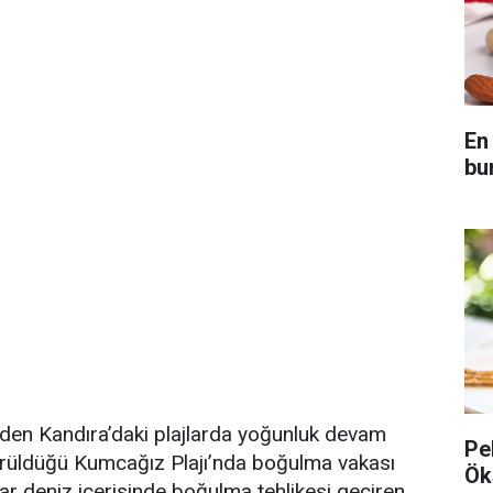
En
bu
nden Kandıra’daki plajlarda yoğunluk devam
Pe
görüldüğü Kumcağız Plajı’nda boğulma vakası
Ök
ar deniz içerisinde boğulma tehlikesi geçiren