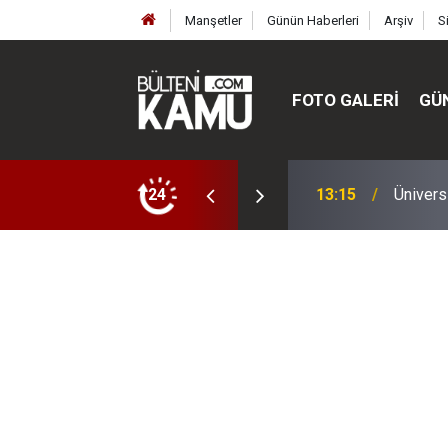
Manşetler
Günün Haberleri
Arşiv
S
FOTO GALERI
GÜ
ülte ve enstitüler kuruldu, bazıları kapatıldı
24
13:00
MEB’de 