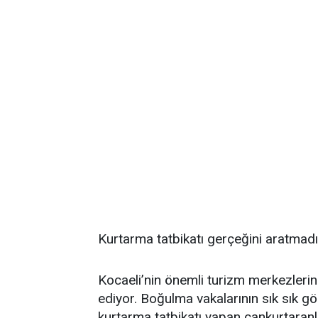
Kurtarma tatbikatı gerçeğini aratmadı
Kocaeli’nin önemli turizm merkezleri
ediyor. Boğulma vakalarının sık sık 
kurtarma tatbikatı yapan cankurtaranl