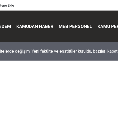
itene Ekle
NDEM
KAMUDAN HABER
MEB PERSONEL
KAMU PE
üst düzey değişim: Genel müdürler değişti, yeni isimler atandı