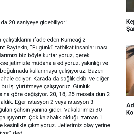
Ke
n da 20 saniyeye gidebiliyor”
Şa
n çalıştıklarını ifade eden Kumcağız
 Baytekin, “Bugünkü tatbikat insanları nasıl
nlarımızı biz böyle kurtarıyoruz, gerek
kse jetimizle müdahale ediyoruz, yakınlığı ve
 her boğulmada kullanmaya çalışıyoruz. Bazen
ahale ediyor. Karada da sağlık ekibi ve diğer
r bu işi yürütmeye çalışıyoruz. Günlük
asına göre değişiyor. 20, 18, 25 mesela dün 2
aldık. Eğer istasyon 2 veya istasyon 3
Ad
ulan şahsın yanına gider. Vakalarımızı 30
Ko
alışıyoruz. Çok kalabalık olduğu zaman 1
 kesinlikle çıkmıyoruz. Jetlerimiz olay yerine
iyor” dedi.