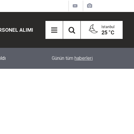
İstanbul
RSONEL ALIMI
25 °C
12:45
Eğiti Bir Sen'den Kadınlar İçin Olay Teklif: Çal
Günün tüm
haberleri