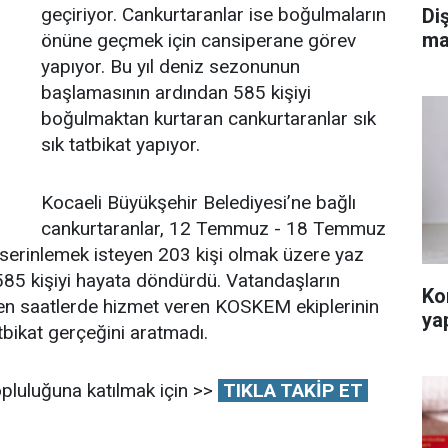
geçiriyor. Cankurtaranlar ise boğulmaların
Diş
ma
önüne geçmek için cansiperane görev
yapıyor. Bu yıl deniz sezonunun
başlamasının ardından 585 kişiyi
boğulmaktan kurtaran cankurtaranlar sık
sık tatbikat yapıyor.
Kocaeli Büyükşehir Belediyesi’ne bağlı
cankurtaranlar, 12 Temmuz - 18 Temmuz
e serinlemek isteyen 203 kişi olmak üzere yaz
5 kişiyi hayata döndürdü. Vatandaşların
Ko
enen saatlerde hizmet veren KOSKEM ekiplerinin
ya
tbikat gerçeğini aratmadı.
pluluğuna katılmak için >>
TIKLA TAKİP ET