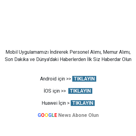
Mobil Uygulamamızı İndirerek Personel Alımı, Memur Alımı,
Son Dakika ve Dünya'daki Haberlerden İlk Siz Haberdar Olun
Android için >>
TIKLAYIN
İOS için >>
TIKLAYIN
Huawei İçin >
TIKLAYIN
G
O
O
G
L
E
News Abone Olun