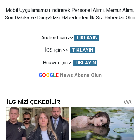
Mobil Uygulamamızı İndirerek Personel Alımı, Memur Alımı,
Son Dakika ve Dünya'daki Haberlerden İlk Siz Haberdar Olun
Android için >>
TIKLAYIN
İOS için >>
TIKLAYIN
Huawei İçin >
TIKLAYIN
G
O
O
G
L
E
News Abone Olun