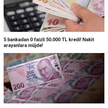
5 bankadan 0 faizli 50.000 TL kredi! Nakit
arayanlara müjde!