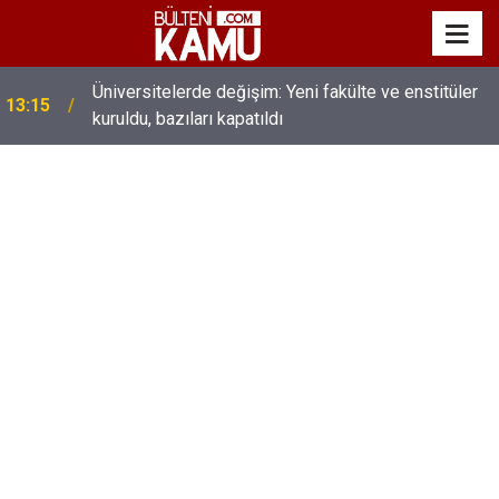
MEB’de üst düzey değişim: Genel müdürler değişti,
13:00
yeni isimler atandı