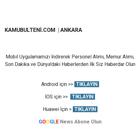
KAMUBULTENİ.COM | ANKARA
Mobil Uygulamamızı İndirerek Personel Alımı, Memur Alımı,
Son Dakika ve Dünya'daki Haberlerden İlk Siz Haberdar Olun
Android için >>
TIKLAYIN
İOS için >>
TIKLAYIN
Huawei İçin >
TIKLAYIN
G
O
O
G
L
E
News Abone Olun