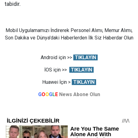
tabidir.
Mobil Uygulamamızı İndirerek Personel Alımı, Memur Alımı,
Son Dakika ve Dünya'daki Haberlerden İlk Siz Haberdar Olun
Android için >>
TIKLAYIN
İOS için >>
TIKLAYIN
Huawei İçin >
TIKLAYIN
G
O
O
G
L
E
News Abone Olun