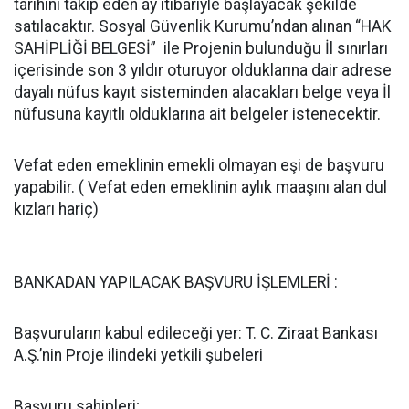
tarihini takip eden ay itibariyle başlayacak şekilde
satılacaktır. Sosyal Güvenlik Kurumu’ndan alınan “HAK
SAHİPLİĞİ BELGESİ” ile Projenin bulunduğu İl sınırları
içerisinde son 3 yıldır oturuyor olduklarına dair adrese
dayalı nüfus kayıt sisteminden alacakları belge veya İl
nüfusuna kayıtlı olduklarına ait belgeler istenecektir.
Vefat eden emeklinin emekli olmayan eşi de başvuru
yapabilir. ( Vefat eden emeklinin aylık maaşını alan dul
kızları hariç)
BANKADAN YAPILACAK BAŞVURU İŞLEMLERİ :
Başvuruların kabul edileceği yer: T. C. Ziraat Bankası
A.Ş.’nin Proje ilindeki yetkili şubeleri
Başvuru sahipleri;