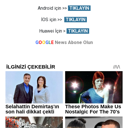
Android için >>
TIKLAYIN
İOS için >>
TIKLAYIN
Huawei İçin >
TIKLAYIN
G
O
O
G
L
E
News Abone Olun