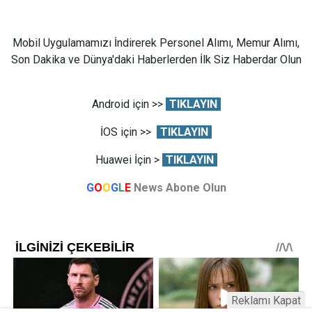
Mobil Uygulamamızı İndirerek Personel Alımı, Memur Alımı,
Son Dakika ve Dünya'daki Haberlerden İlk Siz Haberdar Olun
Android için >>
TIKLAYIN
İOS için >>
TIKLAYIN
Huawei İçin >
TIKLAYIN
G
O
O
G
L
E
News Abone Olun
Reklamı Kapat