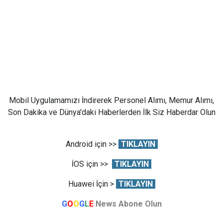
Mobil Uygulamamızı İndirerek Personel Alımı, Memur Alımı,
Son Dakika ve Dünya'daki Haberlerden İlk Siz Haberdar Olun
Android için >>
TIKLAYIN
İOS için >>
TIKLAYIN
Huawei İçin >
TIKLAYIN
G
O
O
G
L
E
News Abone Olun