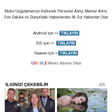
Mobil Uygulamamızı İndirerek Personel Alımı, Memur Alımı,
Son Dakika ve Dünya'daki Haberlerden İlk Siz Haberdar Olun
Android için >>
TIKLAYIN
İOS için >>
TIKLAYIN
Huawei İçin >
TIKLAYIN
G
O
O
G
L
E
News Abone Olun