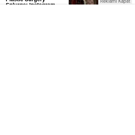
Reklamı Kapat
Kamu Bülteni © 2023
Anasayfa
Künye
İletişim
Gizlilik İlkeleri
Sitene Ekle
Haber Portalı Yazılımı