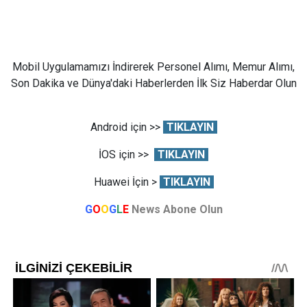
Mobil Uygulamamızı İndirerek Personel Alımı, Memur Alımı,
Son Dakika ve Dünya'daki Haberlerden İlk Siz Haberdar Olun
Android için >>
TIKLAYIN
İOS için >>
TIKLAYIN
Huawei İçin >
TIKLAYIN
G
O
O
G
L
E
News Abone Olun