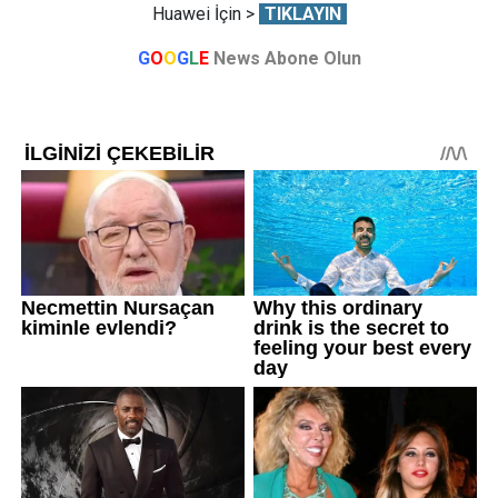
Huawei İçin >
TIKLAYIN
G
O
O
G
L
E
News Abone Olun