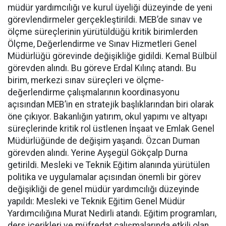
müdür yardımcılığı ve kurul üyeliği düzeyinde de yeni
görevlendirmeler gerçekleştirildi. MEB’de sınav ve
ölçme süreçlerinin yürütüldüğü kritik birimlerden
Ölçme, Değerlendirme ve Sınav Hizmetleri Genel
Müdürlüğü görevinde değişikliğe gidildi. Kemal Bülbül
görevden alındı. Bu göreve Erdal Kılınç atandı. Bu
birim, merkezi sınav süreçleri ve ölçme-
değerlendirme çalışmalarının koordinasyonu
açısından MEB’in en stratejik başlıklarından biri olarak
öne çıkıyor. Bakanlığın yatırım, okul yapımı ve altyapı
süreçlerinde kritik rol üstlenen İnşaat ve Emlak Genel
Müdürlüğünde de değişim yaşandı. Özcan Duman
görevden alındı. Yerine Ayşegül Gökçalp Durna
getirildi. Mesleki ve Teknik Eğitim alanında yürütülen
politika ve uygulamalar açısından önemli bir görev
değişikliği de genel müdür yardımcılığı düzeyinde
yapıldı: Mesleki ve Teknik Eğitim Genel Müdür
Yardımcılığına Murat Nedirli atandı. Eğitim programları,
ders içerikleri ve müfredat çalışmalarında etkili olan