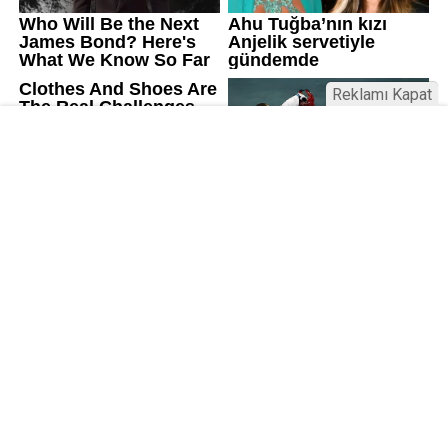
Reklamı Kapat
Kamu Bülteni © 2023
Anasayfa
Künye
İletişim
Gizlilik İlkeleri
Sitene Ekle