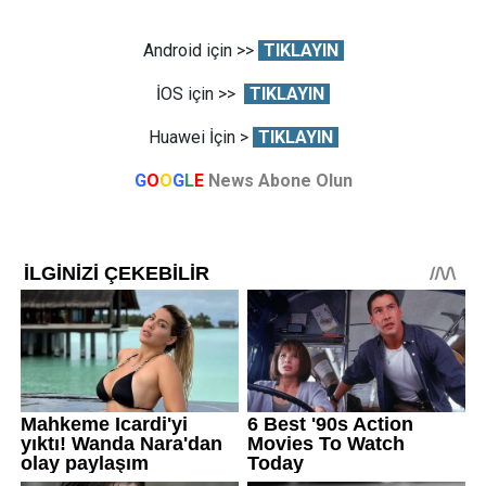
Android için >>
TIKLAYIN
İOS için >>
TIKLAYIN
Huawei İçin >
TIKLAYIN
G
O
O
G
L
E
News Abone Olun