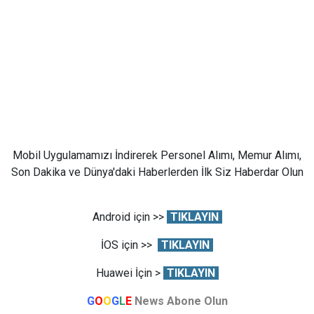
Mobil Uygulamamızı İndirerek Personel Alımı, Memur Alımı,
Son Dakika ve Dünya'daki Haberlerden İlk Siz Haberdar Olun
Android için >>
TIKLAYIN
İOS için >>
TIKLAYIN
Huawei İçin >
TIKLAYIN
G
O
O
G
L
E
News Abone Olun