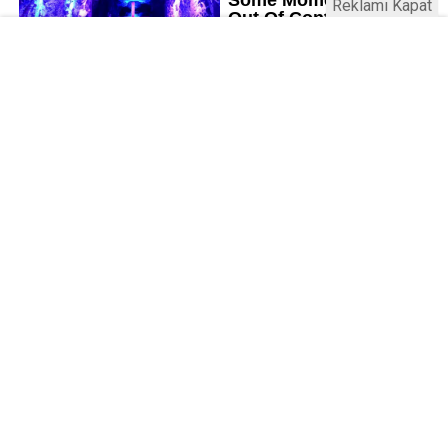
Reklamı Kapat
Kamu Bülteni © 2023
Anasayfa
Künye
İletişim
Gizlilik İlkeleri
Sitene Ekle
Haber Portalı Yazılımı