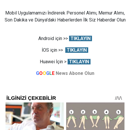
Mobil Uygulamamızı İndirerek Personel Alımı, Memur Alımı,
Son Dakika ve Dünya'daki Haberlerden İlk Siz Haberdar Olun
Android için >>
TIKLAYIN
İOS için >>
TIKLAYIN
Huawei İçin >
TIKLAYIN
G
O
O
G
L
E
News Abone Olun