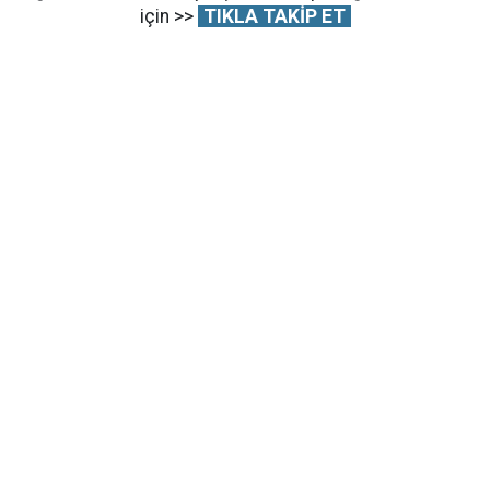
için >>
TIKLA TAKİP ET