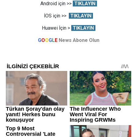
Android için >>
TIKLAYIN
İOS için >>
TIKLAYIN
Huawei İçin >
TIKLAYIN
G
O
O
G
L
E
News Abone Olun