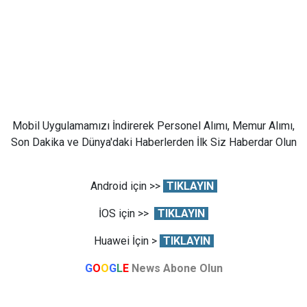
Mobil Uygulamamızı İndirerek Personel Alımı, Memur Alımı,
Son Dakika ve Dünya'daki Haberlerden İlk Siz Haberdar Olun
Android için >>
TIKLAYIN
İOS için >>
TIKLAYIN
Huawei İçin >
TIKLAYIN
G
O
O
G
L
E
News Abone Olun