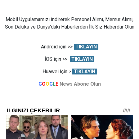
Mobil Uygulamamızı İndirerek Personel Alımı, Memur Alımı,
Son Dakika ve Dünya'daki Haberlerden İlk Siz Haberdar Olun
Android için >>
TIKLAYIN
İOS için >>
TIKLAYIN
Huawei İçin >
TIKLAYIN
G
O
O
G
L
E
News Abone Olun