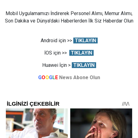
Mobil Uygulamamızı İndirerek Personel Alımı, Memur Alımı,
Son Dakika ve Dünya'daki Haberlerden İlk Siz Haberdar Olun
Android için >>
TIKLAYIN
İOS için >>
TIKLAYIN
Huawei İçin >
TIKLAYIN
G
O
O
G
L
E
News Abone Olun