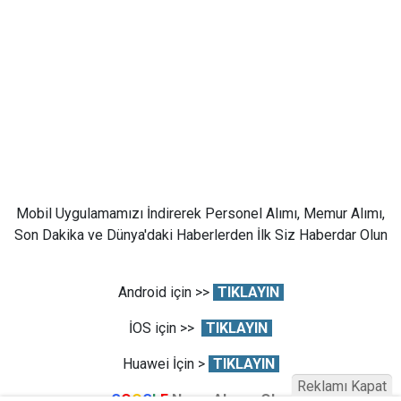
Mobil Uygulamamızı İndirerek Personel Alımı, Memur Alımı,
Son Dakika ve Dünya'daki Haberlerden İlk Siz Haberdar Olun
Android için >>
TIKLAYIN
İOS için >>
TIKLAYIN
Huawei İçin >
TIKLAYIN
Reklamı Kapat
G
O
O
G
L
E
News Abone Olun