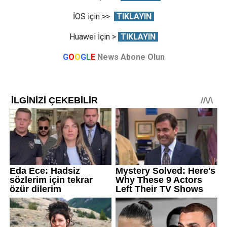
İOS için >>
TIKLAYIN
Huawei İçin >
TIKLAYIN
G
O
O
G
L
E
News Abone Olun