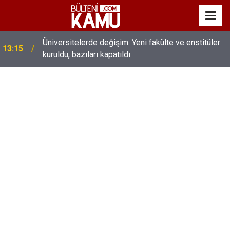
MEB’de üst düzey değişim: Genel müdürler değişti,
13:00
yeni isimler atandı