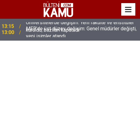
MEB’de üst düzey değişim: Genel müdürler değişti,
13:00
yeni isimler atandı