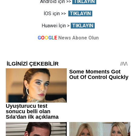
Android için >>
TIKLAYIN
İOS için >>
TIKLAYIN
Huawei İçin >
TIKLAYIN
G
O
O
G
L
E
News Abone Olun