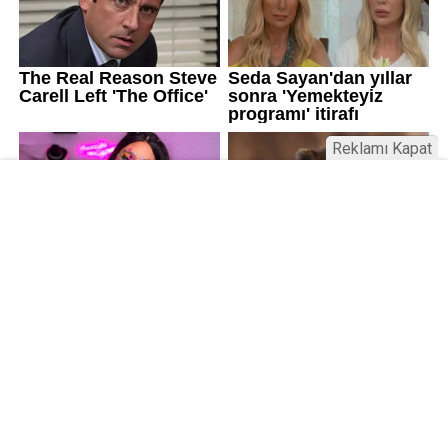
Reklamı Kapat
Üniversitelerde değişim: Yeni fakülte
ve enstitüler kuruldu, bazıları kapatıldı
Resmi Gazete’de yayımlanan kararla bazı