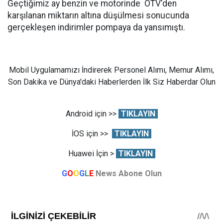
Geçtiğimiz ay benzin ve motorinde ÖTV'den
karşılanan miktarın altına düşülmesi sonucunda
gerçekleşen indirimler pompaya da yansımıştı.
Mobil Uygulamamızı İndirerek Personel Alımı, Memur Alımı,
Son Dakika ve Dünya'daki Haberlerden İlk Siz Haberdar Olun
Android için >>
TIKLAYIN
İOS için >>
TIKLAYIN
Huawei İçin >
TIKLAYIN
G
O
O
G
L
E
News Abone Olun