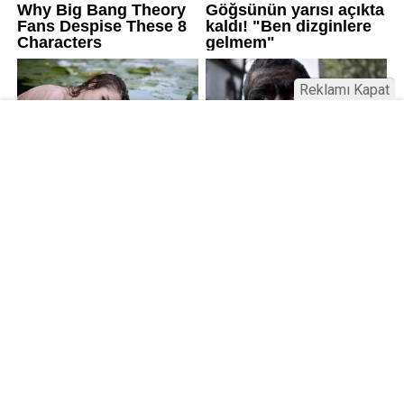
Reklamı Kapat
Kamu Bülteni © 2023
Anasayfa
Künye
İletişim
Gizlilik İlkeleri
Sitene Ekle