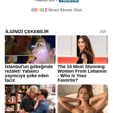
G
O
O
G
L
E
News Abone Olun