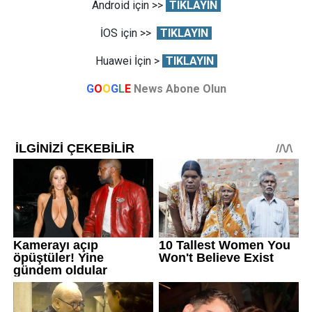
Android için >>
TIKLAYIN
İOS için >>
TIKLAYIN
Huawei İçin >
TIKLAYIN
G
O
O
G
L
E
News Abone Olun