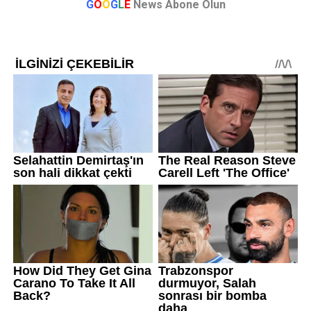
G
O
O
G
L
E
News Abone Olun