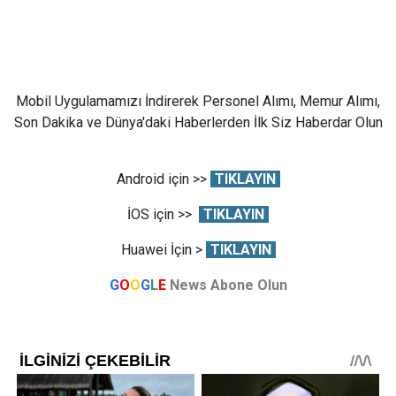
Mobil Uygulamamızı İndirerek Personel Alımı, Memur Alımı,
Son Dakika ve Dünya'daki Haberlerden İlk Siz Haberdar Olun
Android için >>
TIKLAYIN
İOS için >>
TIKLAYIN
Huawei İçin >
TIKLAYIN
G
O
O
G
L
E
News Abone Olun