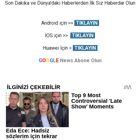
Son Dakika ve Dünya'daki Haberlerden İlk Siz Haberdar Olun
Android için >>
TIKLAYIN
İOS için >>
TIKLAYIN
Huawei İçin >
TIKLAYIN
G
O
O
G
L
E
News Abone Olun