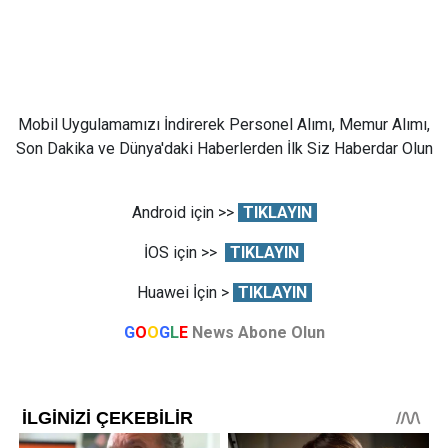
Mobil Uygulamamızı İndirerek Personel Alımı, Memur Alımı,
Son Dakika ve Dünya'daki Haberlerden İlk Siz Haberdar Olun
Android için >>
TIKLAYIN
İOS için >>
TIKLAYIN
Huawei İçin >
TIKLAYIN
G
O
O
G
L
E
News Abone Olun