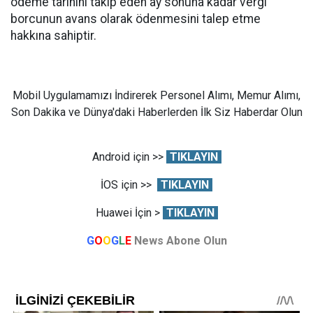
ödeme tarihini takip eden ay sonuna kadar vergi
borcunun avans olarak ödenmesini talep etme
hakkına sahiptir.
Mobil Uygulamamızı İndirerek Personel Alımı, Memur Alımı,
Son Dakika ve Dünya'daki Haberlerden İlk Siz Haberdar Olun
Android için >>
TIKLAYIN
İOS için >>
TIKLAYIN
Huawei İçin >
TIKLAYIN
G
O
O
G
L
E
News Abone Olun