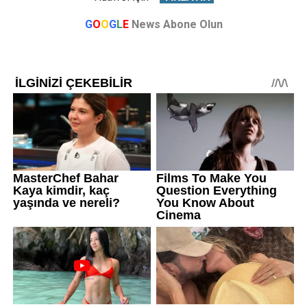
G
O
O
G
L
E
News Abone Olun