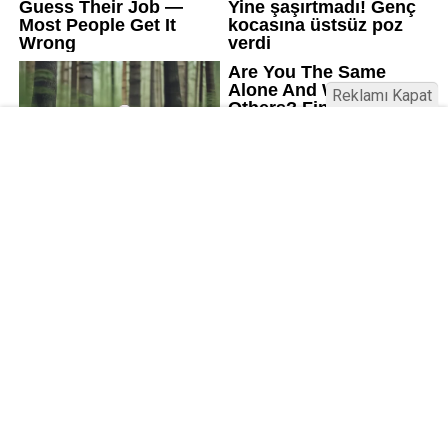
Reklamı Kapat
Kamu Bülteni © 2023
Anasayfa
Künye
İletişim
Gizlilik İlkeleri
Sitene Ekle