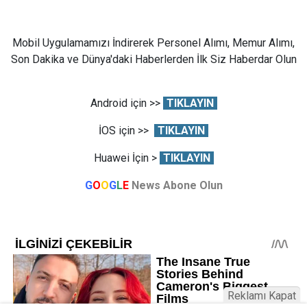
Mobil Uygulamamızı İndirerek Personel Alımı, Memur Alımı,
Son Dakika ve Dünya'daki Haberlerden İlk Siz Haberdar Olun
Android için >>
TIKLAYIN
İOS için >>
TIKLAYIN
Huawei İçin >
TIKLAYIN
G
O
O
G
L
E
News Abone Olun
Reklamı Kapat