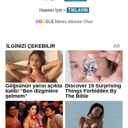
Huawei İçin >
TIKLAYIN
G
O
O
G
L
E
News Abone Olun