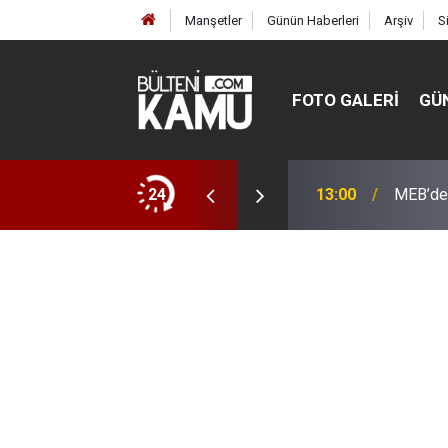
Manşetler
Günün Haberleri
Arşiv
S
FOTO GALERI
GÜ
ülte ve enstitüler kuruldu, bazıları kapatıldı
24
13:00
MEB’de 