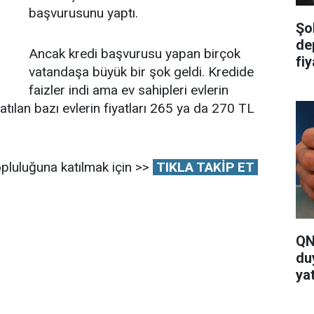
başvurusunu yaptı.
Şo
de
Ancak kredi başvurusu yapan birçok
fi
vatandaşa büyük bir şok geldi. Kredide
ya
faizler indi ama ev sahipleri evlerin
atılan bazı evlerin fiyatları 265 ya da 270 TL
pluluğuna katılmak için >>
TIKLA TAKİP ET
QN
du
yat