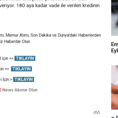
 veriyor. 180 aya kadar vade ile verilen kredinin
mı, Memur Alımı, Son Dakika ve Dünya'daki Haberlerden
Siz Haberdar Olun
Em
Eyl
 için >>
TIKLAYIN
çin >>
TIKLAYIN
 İçin >
TIKLAYIN
E
News Abone Olun
e-