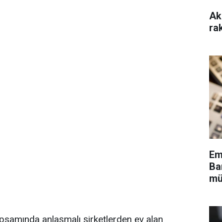
Ak
ra
Em
Ba
mü
psamında anlaşmalı şirketlerden ev alan