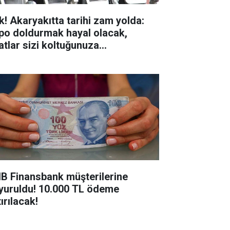
k! Akaryakıtta tarihi zam yolda:
po doldurmak hayal olacak,
yatlar sizi koltuğunuza
pıştıracak!
B Finansbank müşterilerine
yuruldu! 10.000 TL ödeme
ırılacak!