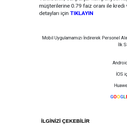
müşterilerine 0.79 faiz oranı ile kredi
detayları için
TIKLAYIN
Mobil Uygulamamızı İndirerek Personel Alı
İlk 
Android
İOS i
Huawei
G
O
O
G
L