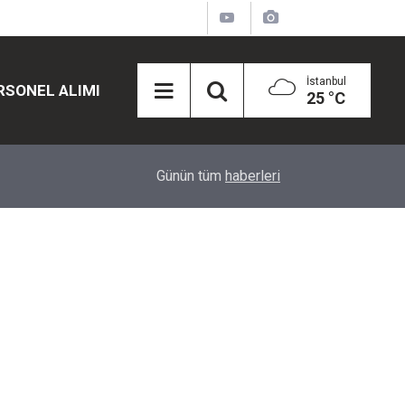
İstanbul
RSONEL ALIMI
25 °C
12:45
Eğiti Bir Sen'den Kadınlar İçin Olay Teklif: Çal
Günün tüm
haberleri