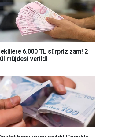
eklilere 6.000 TL sürpriz zam! 2
ül müjdesi verildi
Devlet başvurusu açıldı! Çocuklu