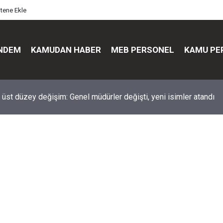
itene Ekle
NDEM
KAMUDAN HABER
MEB PERSONEL
KAMU PE
üst düzey değişim: Genel müdürler değişti, yeni isimler atandı