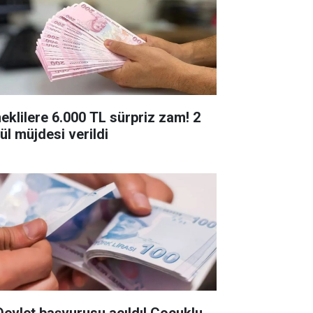
eklilere 6.000 TL sürpriz zam! 2
ül müjdesi verildi
Devlet başvurusu açıldı! Çocuklu