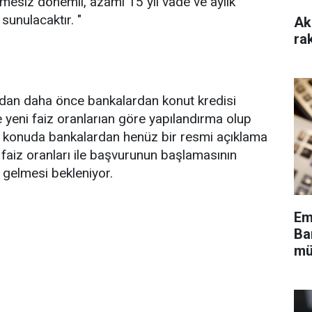
emesiz dönemli, azami 15 yıl vade ve aylık
sunulacaktır. "
Ak
ra
ından daha önce bankalardan konut kredisi
e yeni faiz oranlarıan göre yapılandırma olup
u konuda bankalardan henüz bir resmi açıklama
faiz oranları ile başvurunun başlamasının
 gelmesi bekleniyor.
Em
Ba
mü