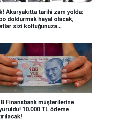
k! Akaryakıtta tarihi zam yolda:
po doldurmak hayal olacak,
yatlar sizi koltuğunuza
pıştıracak!
B Finansbank müşterilerine
yuruldu! 10.000 TL ödeme
ırılacak!