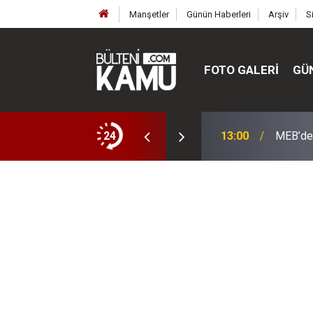
Manşetler
Günün Haberleri
Arşiv
S
FOTO GALERI
GÜ
ülte ve enstitüler kuruldu, bazıları kapatıldı
24
13:00
MEB’de 