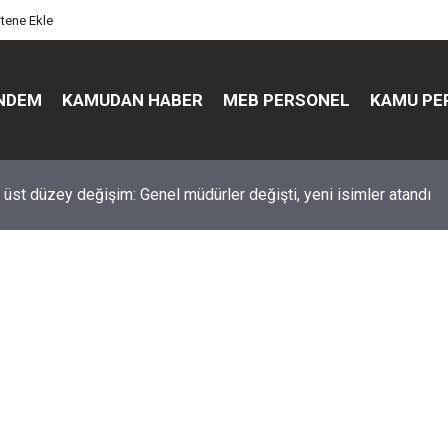
itene Ekle
NDEM
KAMUDAN HABER
MEB PERSONEL
KAMU PE
üst düzey değişim: Genel müdürler değişti, yeni isimler atandı