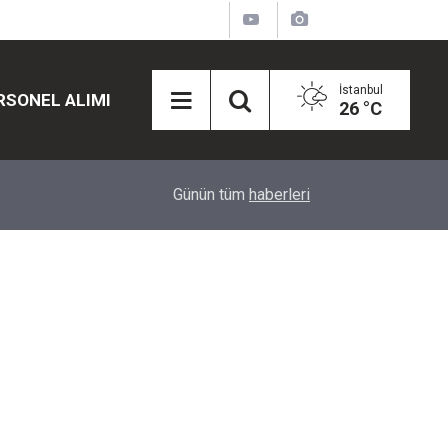
İstanbul
RSONEL ALIMI
26 °C
12:45
Eğiti Bir Sen'den Kadınlar İçin Olay Teklif: Çal
Günün tüm
haberleri