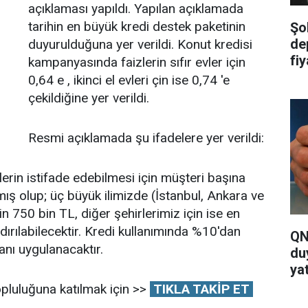
açıklaması yapıldı. Yapılan açıklamada
tarihin en büyük kredi destek paketinin
Şo
de
duyurulduğuna yer verildi. Konut kredisi
fi
kampanyasında faizlerin sıfır evler için
ya
0,64 e , ikinci el evleri çin ise 0,74 'e
çekildiğine yer verildi.
Resmi açıklamada şu ifadelere yer verildi:
erin istifade edebilmesi için müşteri başına
ılmış olup; üç büyük ilimizde (İstanbul, Ankara ve
n 750 bin TL, diğer şehirlerimiz için ise en
dırılabilecektir. Kredi kullanımında %10'dan
QN
nı uygulanacaktır.
du
yat
pluluğuna katılmak için >>
TIKLA TAKİP ET