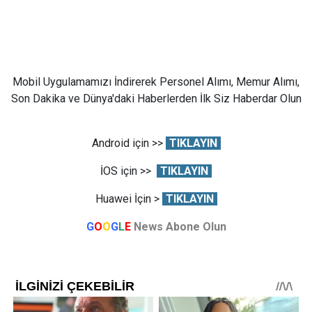
Mobil Uygulamamızı İndirerek Personel Alımı, Memur Alımı,
Son Dakika ve Dünya'daki Haberlerden İlk Siz Haberdar Olun
Android için >>
TIKLAYIN
İOS için >>
TIKLAYIN
Huawei İçin >
TIKLAYIN
G
O
O
G
L
E
News Abone Olun