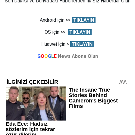
Son Dakika ve Dünya'daki Haberlerden İlk Siz Haberdar Olun
Android için >>
TIKLAYIN
İOS için >>
TIKLAYIN
Huawei İçin >
TIKLAYIN
G
O
O
G
L
E
News Abone Olun