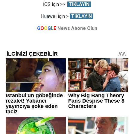
İOS için >>
TIKLAYIN
Huawei İçin >
TIKLAYIN
G
O
O
G
L
E
News Abone Olun