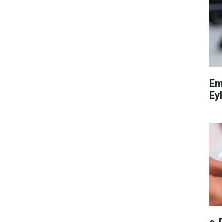
Em
Eyl
e-