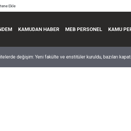
itene Ekle
NDEM
KAMUDAN HABER
MEB PERSONEL
KAMU PE
üst düzey değişim: Genel müdürler değişti, yeni isimler atandı