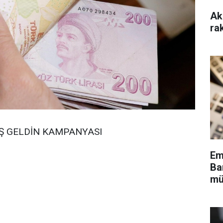
Ak
ra
OŞ GELDİN KAMPANYASI
Em
Ba
mü