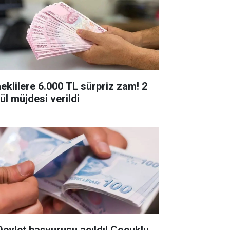
eklilere 6.000 TL sürpriz zam! 2
ül müjdesi verildi
Devlet başvurusu açıldı! Çocuklu