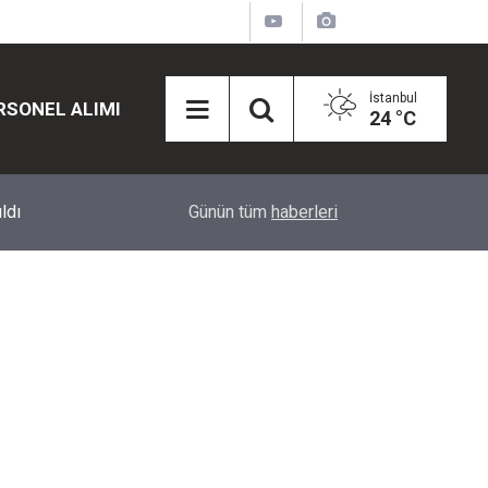
İstanbul
RSONEL ALIMI
24 °C
12:45
Eğiti Bir Sen'den Kadınlar İçin Olay Teklif: Çal
Günün tüm
haberleri