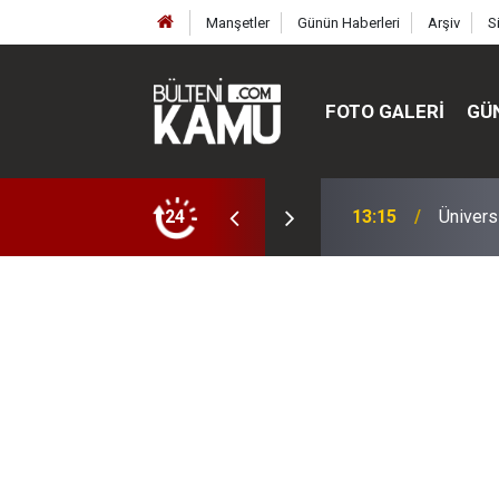
Manşetler
Günün Haberleri
Arşiv
S
FOTO GALERI
GÜ
ülte ve enstitüler kuruldu, bazıları kapatıldı
24
13:00
MEB’de 