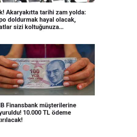
k! Akaryakıtta tarihi zam yolda:
po doldurmak hayal olacak,
yatlar sizi koltuğunuza
pıştıracak!
B Finansbank müşterilerine
yuruldu! 10.000 TL ödeme
ırılacak!