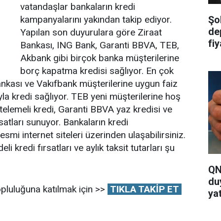
vatandaşlar bankaların kredi
Şo
kampanyalarını yakından takip ediyor.
de
Yapılan son duyurulara göre Ziraat
fi
Bankası, ING Bank, Garanti BBVA, TEB,
ya
Akbank gibi birçok banka müşterilerine
borç kapatma kredisi sağlıyor. En çok
ankası ve Vakıfbank müşterilerine uygun faiz
la kredi sağlıyor. TEB yeni müşterilerine hoş
rtelemeli kredi, Garanti BBVA yaz kredisi ve
satları sunuyor. Bankaların kredi
resmi internet siteleri üzerinden ulaşabilirsiniz.
 kredi fırsatları ve aylık taksit tutarları şu
QN
du
pluluğuna katılmak için >>
TIKLA TAKİP ET
yat