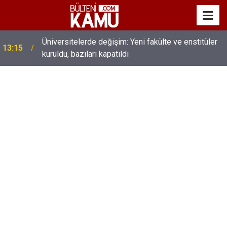
MEB’de üst düzey değişim: Genel müdürler değişti,
13:00
yeni isimler atandı