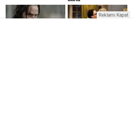
Reklamı Kapat
Üniversitelerde değişim: Yeni fakülte
ve enstitüler kuruldu, bazıları kapatıldı
Resmi Gazete’de yayımlanan kararla bazı
üniversitelerde yeni fakülte ve enstitüler kuruldu, bazı
birimler kapatıldı. AGÜ ve İSTE’de Lisansüstü Eğitim
Enstitüsü kuruldu; RTEÜ’de Eczacılık Fakültesi
kapatıldı. Aksaray’da fakülte adı değişti.