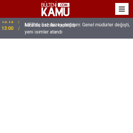
MEB’de üst düzey değişim: Genel müdürler değişti,
13:00
yeni isimler atandı