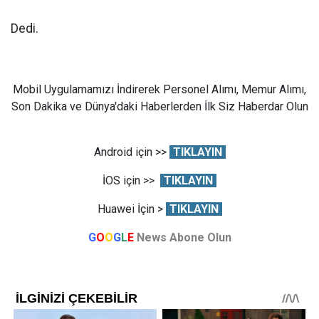
Dedi.
Mobil Uygulamamızı İndirerek Personel Alımı, Memur Alımı,
Son Dakika ve Dünya'daki Haberlerden İlk Siz Haberdar Olun
Android için >>
TIKLAYIN
İOS için >>
TIKLAYIN
Huawei İçin >
TIKLAYIN
G
O
O
G
L
E
News Abone Olun