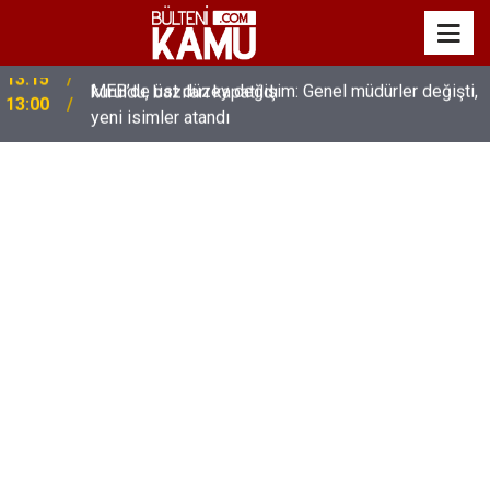
MEB’de üst düzey değişim: Genel müdürler değişti,
13:00
yeni isimler atandı