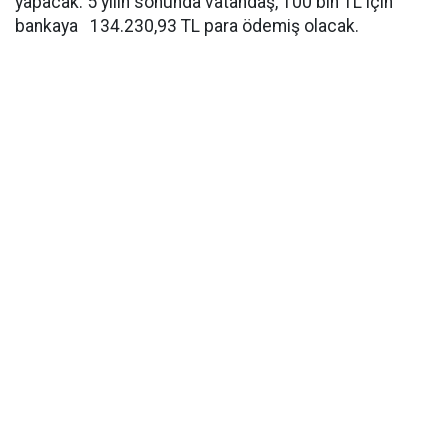
yapacak. 5 yılın sonunda vatandaş, 100 bin TL için
bankaya 134.230,93 TL para ödemiş olacak.