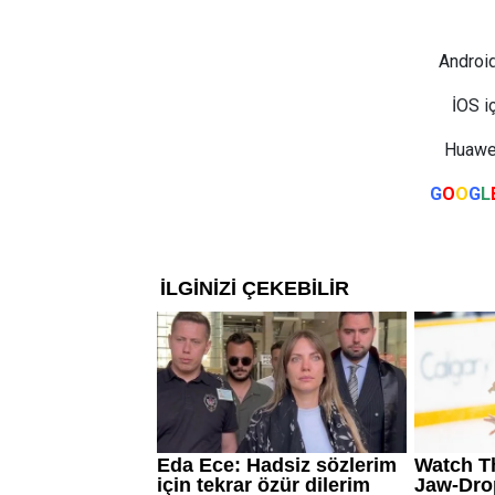
Android
İOS i
Huawei
G
O
O
G
L