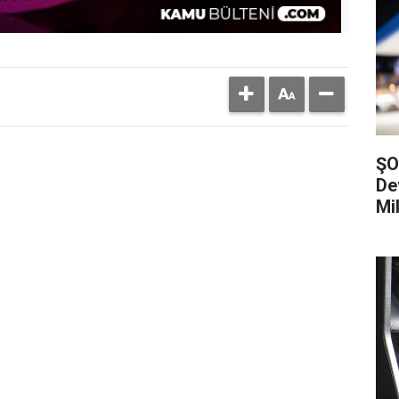
ŞO
De
Mi