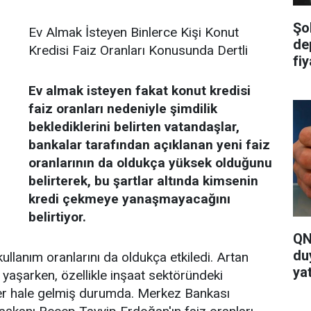
Şo
Ev Almak İsteyen Binlerce Kişi Konut
de
Kredisi Faiz Oranları Konusunda Dertli
fi
ya
Ev almak isteyen fakat konut kredisi
faiz oranları nedeniyle şimdilik
beklediklerini belirten vatandaşlar,
bankalar tarafından açıklanan yeni faiz
oranlarının da oldukça yüksek olduğunu
belirterek, bu şartlar altında kimsenin
kredi çekmeye yanaşmayacağını
belirtiyor.
QN
du
kullanım oranlarını da oldukça etkiledi. Artan
yat
ı yaşarken, özellikle inşaat sektöründeki
ler hale gelmiş durumda. Merkez Bankası