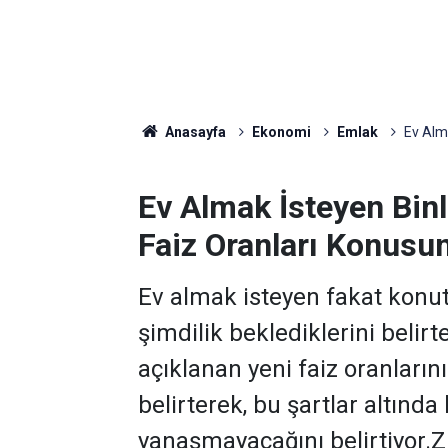
Anasayfa
Ekonomi
Emlak
Ev Alma
Ev Almak İsteyen Binl
Faiz Oranları Konusun
Ev almak isteyen fakat konut 
şimdilik beklediklerini belir
açıklanan yeni faiz oranları
belirterek, bu şartlar altın
yanaşmayacağını belirtiyor.