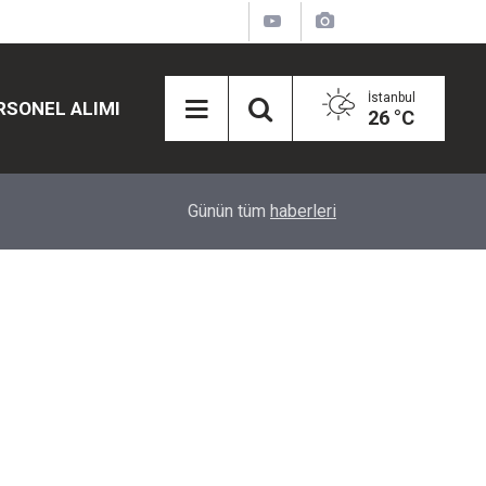
İstanbul
RSONEL ALIMI
26 °C
12:45
Eğiti Bir Sen'den Kadınlar İçin Olay Teklif: Çal
Günün tüm
haberleri