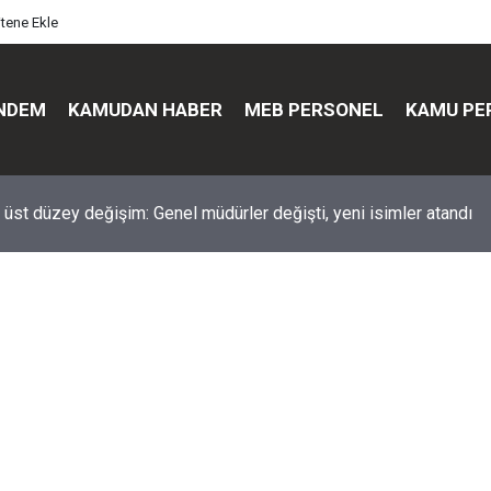
itene Ekle
NDEM
KAMUDAN HABER
MEB PERSONEL
KAMU PE
üst düzey değişim: Genel müdürler değişti, yeni isimler atandı