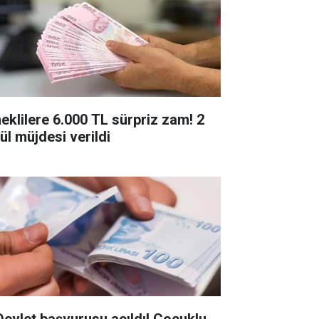
eklilere 6.000 TL sürpriz zam! 2
ül müjdesi verildi
Devlet başvurusu açıldı! Çocuklu