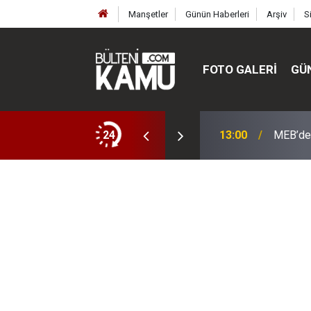
Manşetler
Günün Haberleri
Arşiv
S
FOTO GALERI
GÜ
ülte ve enstitüler kuruldu, bazıları kapatıldı
24
13:00
MEB’de 