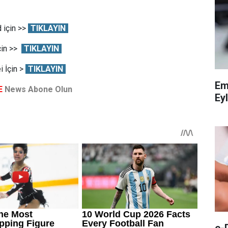
 için >>
TIKLAYIN
çin >>
TIKLAYIN
 İçin >
TIKLAYIN
Em
E
News Abone Olun
Eyl
e-