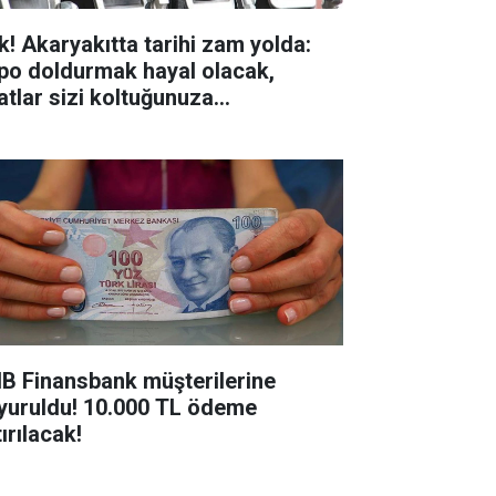
k! Akaryakıtta tarihi zam yolda:
po doldurmak hayal olacak,
yatlar sizi koltuğunuza
pıştıracak!
B Finansbank müşterilerine
yuruldu! 10.000 TL ödeme
ırılacak!