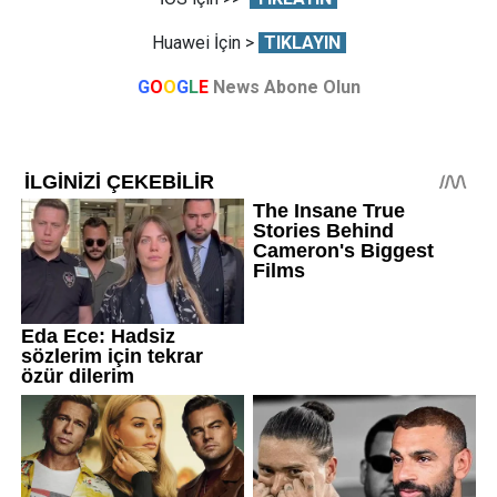
Huawei İçin >
TIKLAYIN
G
O
O
G
L
E
News Abone Olun