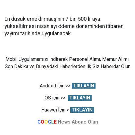
En düşük emekli maaşının 7 bin 500 liraya
yükseltilmesi nisan ayı ödeme döneminden itibaren
yayımı tarihinde uygulanacak.
Mobil Uygulamamızı İndirerek Personel Alımı, Memur Alımı,
Son Dakika ve Dünya'daki Haberlerden İlk Siz Haberdar Olun
Android için >>
TIKLAYIN
İOS için >>
TIKLAYIN
Huawei İçin >
TIKLAYIN
G
O
O
G
L
E
News Abone Olun