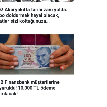
k! Akaryakıtta tarihi zam yolda:
po doldurmak hayal olacak,
yatlar sizi koltuğunuza
pıştıracak!
B Finansbank müşterilerine
yuruldu! 10.000 TL ödeme
ırılacak!