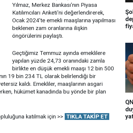
Yılmaz, Merkez Bankası’nın Piyasa
Şo
Katılımcıları Anketi'ni değerlendirerek,
de
Ocak 2024'te emekli maaşlarına yapılması
fi
beklenen zam oranlarına ilişkin
ya
öngörülerini paylaştı.
Geçtiğimiz Temmuz ayında emeklilere
yapılan yüzde 24,73 oranındaki zamla
birlikte en düşük emekli maaşı 12 bin 500
ının 19 bin 234 TL olarak belirlendiği bir
tersiz kaldı. Emekliler, maaşlarının asgari
derken, hükümet kanadında bu yönde bir plan
QN
du
yat
pluluğuna katılmak için >>
TIKLA TAKİP ET