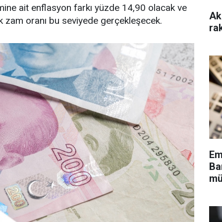
e ait enflasyon farkı yüzde 14,90 olacak ve
Ak
ak zam oranı bu seviyede gerçekleşecek.
ra
Em
Ba
mü