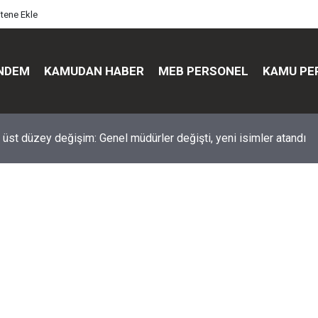
itene Ekle
NDEM
KAMUDAN HABER
MEB PERSONEL
KAMU PE
üst düzey değişim: Genel müdürler değişti, yeni isimler atandı