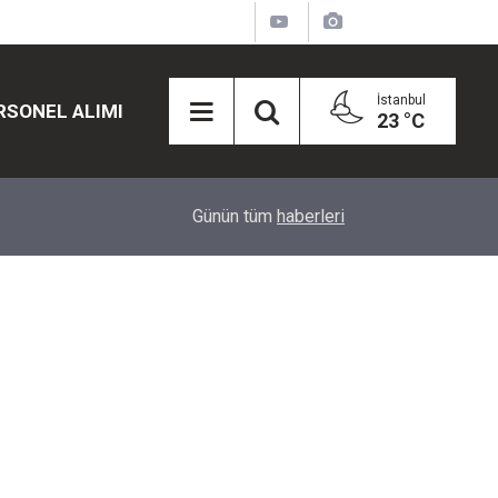
İstanbul
RSONEL ALIMI
23 °C
12:45
Eğiti Bir Sen'den Kadınlar İçin Olay Teklif: Çal
Günün tüm
haberleri