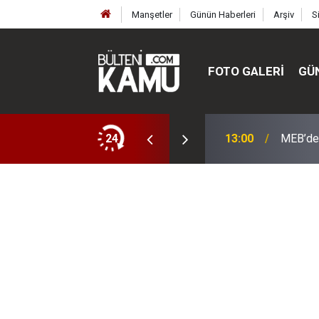
Manşetler
Günün Haberleri
Arşiv
S
FOTO GALERI
GÜ
ülte ve enstitüler kuruldu, bazıları kapatıldı
24
13:00
MEB’de 