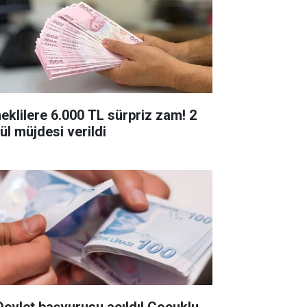
eklilere 6.000 TL sürpriz zam! 2
ül müjdesi verildi
Devlet başvurusu açıldı! Çocuklu