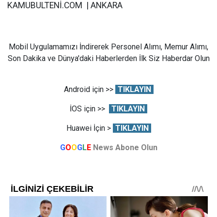
KAMUBULTENİ.COM | ANKARA
Mobil Uygulamamızı İndirerek Personel Alımı, Memur Alımı,
Son Dakika ve Dünya'daki Haberlerden İlk Siz Haberdar Olun
Android için >>
TIKLAYIN
İOS için >>
TIKLAYIN
Huawei İçin >
TIKLAYIN
G
O
O
G
L
E
News Abone Olun