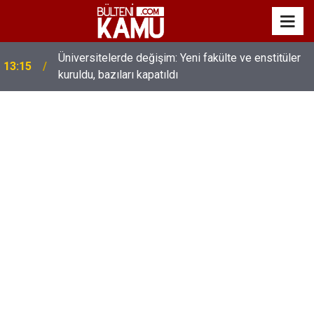
MEB’de üst düzey değişim: Genel müdürler değişti,
13:00
yeni isimler atandı