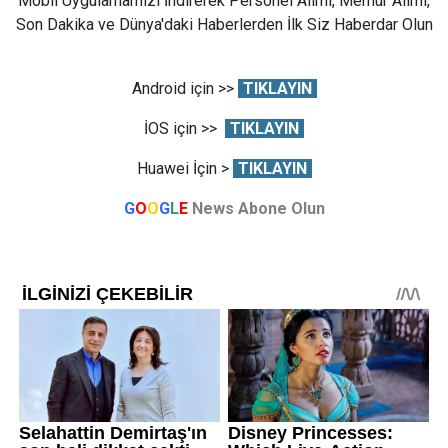
Mobil Uygulamamızı İndirerek Personel Alımı, Memur Alımı,
Son Dakika ve Dünya'daki Haberlerden İlk Siz Haberdar Olun
Android için >>
TIKLAYIN
İOS için >>
TIKLAYIN
Huawei İçin >
TIKLAYIN
G
O
O
G
L
E
News Abone Olun