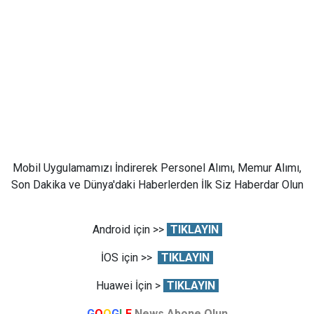
Mobil Uygulamamızı İndirerek Personel Alımı, Memur Alımı,
Son Dakika ve Dünya'daki Haberlerden İlk Siz Haberdar Olun
Android için >>
TIKLAYIN
İOS için >>
TIKLAYIN
Huawei İçin >
TIKLAYIN
G
O
O
G
L
E
News Abone Olun