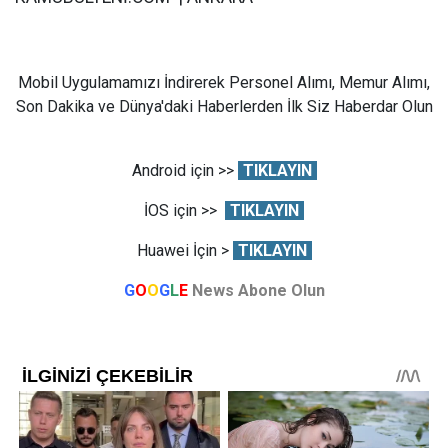
Mobil Uygulamamızı İndirerek Personel Alımı, Memur Alımı,
Son Dakika ve Dünya'daki Haberlerden İlk Siz Haberdar Olun
Android için >>
TIKLAYIN
İOS için >>
TIKLAYIN
Huawei İçin >
TIKLAYIN
G
O
O
G
L
E
News Abone Olun