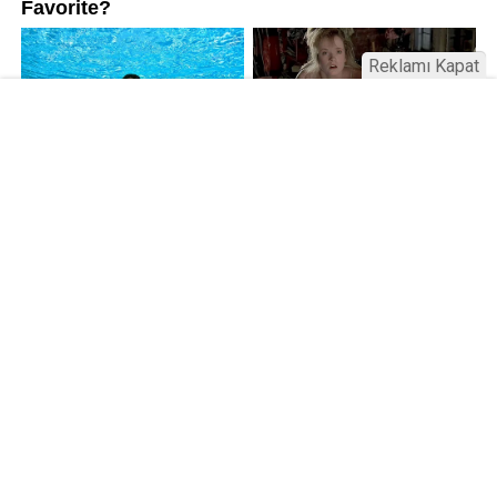
Reklamı Kapat
Kamu Bülteni © 2023
Anasayfa
Künye
İletişim
Gizlilik İlkeleri
Sitene Ekle