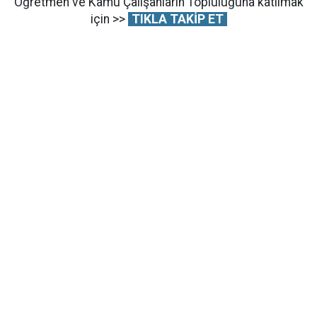
Öğretmen ve Kamu Çalışanların Topluluğuna katılmak
için >>
TIKLA TAKİP ET