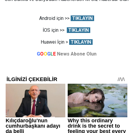
Android için >>
TIKLAYIN
İOS için >>
TIKLAYIN
Huawei İçin >
TIKLAYIN
G
O
O
G
L
E
News Abone Olun