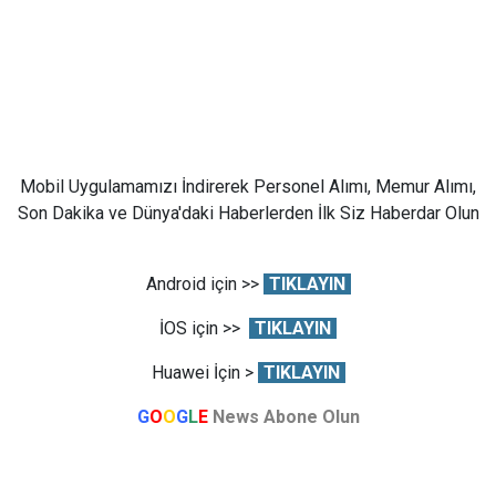
Mobil Uygulamamızı İndirerek Personel Alımı, Memur Alımı,
Son Dakika ve Dünya'daki Haberlerden İlk Siz Haberdar Olun
Android için >>
TIKLAYIN
İOS için >>
TIKLAYIN
Huawei İçin >
TIKLAYIN
G
O
O
G
L
E
News Abone Olun