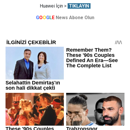
Huawei İçin >
TIKLAYIN
G
O
O
G
L
E
News Abone Olun