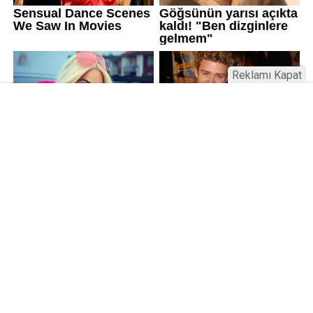
Reklamı Kapat
Kamu Bülteni © 2023
Anasayfa
Künye
İletişim
Gizlilik İlkeleri
Sitene Ekle