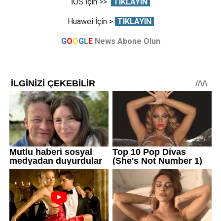
İOS için >>
TIKLAYIN
Huawei İçin >
TIKLAYIN
G
O
O
G
L
E
News Abone Olun