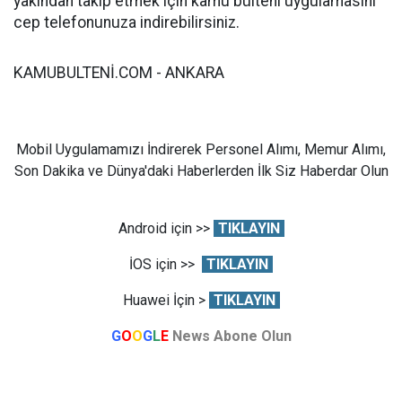
yakından takip etmek için kamu bülteni uygulamasını
cep telefonunuza indirebilirsiniz.
KAMUBULTENİ.COM - ANKARA
Mobil Uygulamamızı İndirerek Personel Alımı, Memur Alımı,
Son Dakika ve Dünya'daki Haberlerden İlk Siz Haberdar Olun
Android için >>
TIKLAYIN
İOS için >>
TIKLAYIN
Huawei İçin >
TIKLAYIN
G
O
O
G
L
E
News Abone Olun