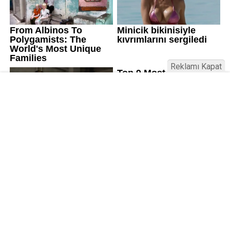
Reklamı Kapat
Kamu Bülteni © 2023
Anasayfa
Künye
İletişim
Gizlilik İlkeleri
Sitene Ekle