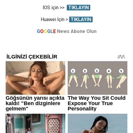
İOS için >>
TIKLAYIN
Huawei İçin >
TIKLAYIN
G
O
O
G
L
E
News Abone Olun