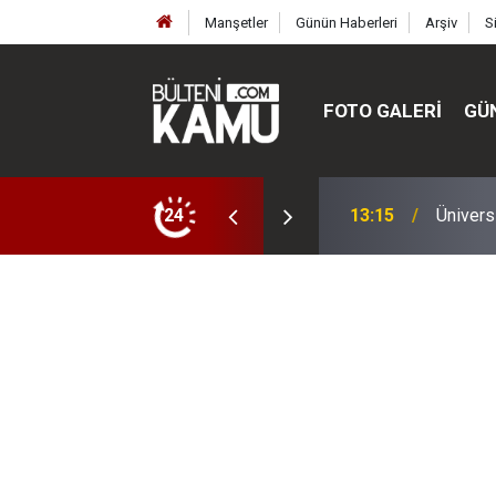
Manşetler
Günün Haberleri
Arşiv
S
FOTO GALERI
GÜ
ülte ve enstitüler kuruldu, bazıları kapatıldı
24
13:00
MEB’de 