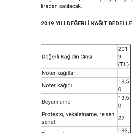
liradan satılacak.
2019 YILI DEĞERLİ KAĞIT BEDELLE
201
Değerli Kağıdın Cinsi
9
(TL)
Noter kağıtları:
13,5
Noter kağıdı
0
13,5
Beyanname
0
Protesto, vekaletname, re'sen
27
senet
133,