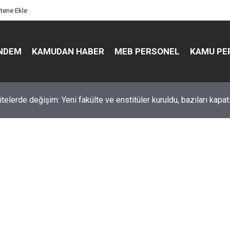
itene Ekle
NDEM
KAMUDAN HABER
MEB PERSONEL
KAMU PE
üst düzey değişim: Genel müdürler değişti, yeni isimler atandı