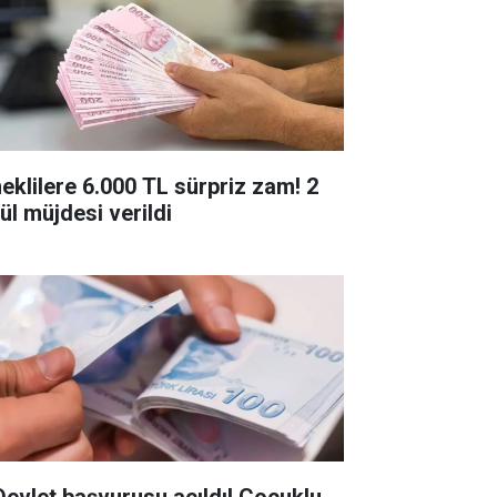
eklilere 6.000 TL sürpriz zam! 2
ül müjdesi verildi
Devlet başvurusu açıldı! Çocuklu