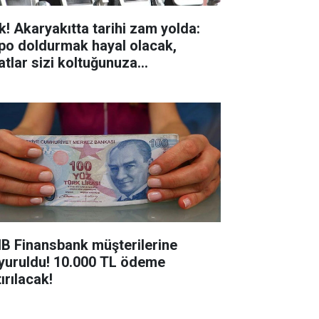
k! Akaryakıtta tarihi zam yolda:
po doldurmak hayal olacak,
yatlar sizi koltuğunuza
pıştıracak!
B Finansbank müşterilerine
yuruldu! 10.000 TL ödeme
ırılacak!