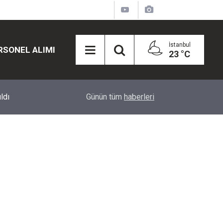
İstanbul
RSONEL ALIMI
23 °C
12:45
Eğiti Bir Sen'den Kadınlar İçin Olay Teklif: Çal
Günün tüm
haberleri