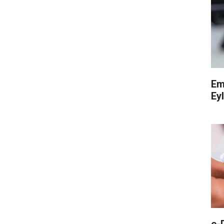
Em
Eyl
e-