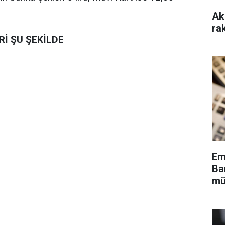
Ak
ra
Rİ ŞU ŞEKİLDE
Em
Ba
mü