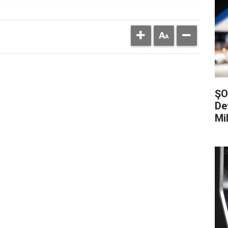
ŞO
De
Mi