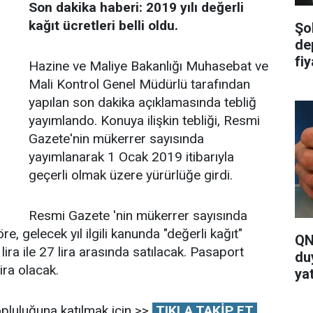
Son dakika haberi: 2019 yılı değerli
kağıt ücretleri belli oldu.
Şo
de
fi
Hazine ve Maliye Bakanlığı Muhasebat ve
ya
Mali Kontrol Genel Müdürlü tarafından
yapılan son dakika açıklamasında tebliğ
yayımlando. Konuya ilişkin tebliği, Resmi
Gazete'nin mükerrer sayısında
yayımlanarak 1 Ocak 2019 itibarıyla
geçerli olmak üzere yürürlüğe girdi.
Resmi Gazete 'nin mükerrer sayısında
, gelecek yıl ilgili kanunda "değerli kağıt"
QN
 lira ile 27 lira arasında satılacak. Pasaport
du
ira olacak.
yat
pluluğuna katılmak için >>
TIKLA TAKİP ET