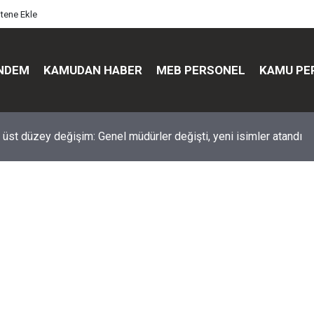
itene Ekle
NDEM
KAMUDAN HABER
MEB PERSONEL
KAMU PE
üst düzey değişim: Genel müdürler değişti, yeni isimler atandı