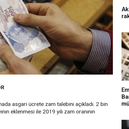
Ak
ra
OR
Em
Ba
mü
mada asgari ücrete zam talebini açıkladı. 2 bin
ının eklenmesi ile 2019 yılı zam oranının