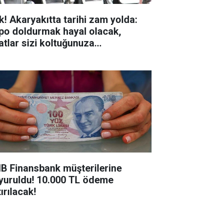
k! Akaryakıtta tarihi zam yolda:
po doldurmak hayal olacak,
yatlar sizi koltuğunuza
pıştıracak!
B Finansbank müşterilerine
yuruldu! 10.000 TL ödeme
ırılacak!