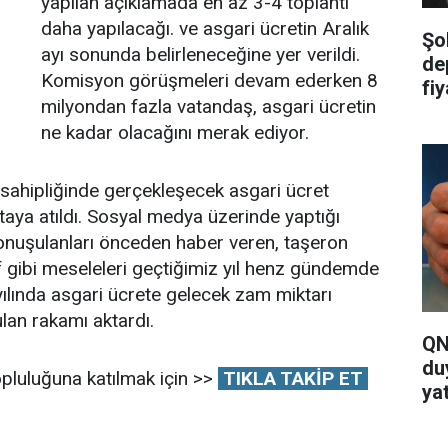
yapılan açıklamada en az 3-4 toplantı
daha yapılacağı. ve asgari ücretin Aralık
Şo
ayı sonunda belirleneceğine yer verildi.
de
Komisyon görüşmeleri devam ederken 8
fi
milyondan fazla vatandaş, asgari ücretin
ya
ne kadar olacağını merak ediyor.
 sahipliğinde gerçekleşecek asgari ücret
taya atıldı. Sosyal medya üzerinde yaptığı
 konuşulanları önceden haber veren, taşeron
f gibi meseleleri geçtiğimiz yıl henz gündemde
ılında asgari ücrete gelecek zam miktarı
lan rakamı aktardı.
QN
du
pluluğuna katılmak için >>
TIKLA TAKİP ET
yat