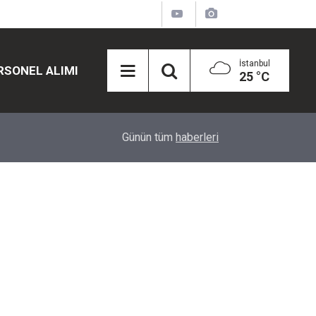
İstanbul
RSONEL ALIMI
25 °C
12:45
Eğiti Bir Sen'den Kadınlar İçin Olay Teklif: Çal
Günün tüm
haberleri