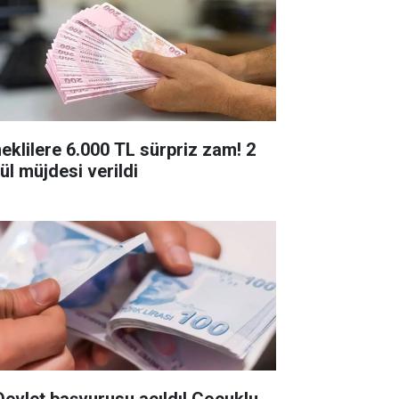
eklilere 6.000 TL sürpriz zam! 2
ül müjdesi verildi
Devlet başvurusu açıldı! Çocuklu