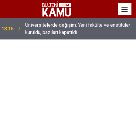
MEB’de üst düzey değişim: Genel müdürler değişti,
13:00
yeni isimler atandı