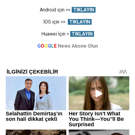
Android için >>
TIKLAYIN
İOS için >>
TIKLAYIN
Huawei İçin >
TIKLAYIN
G
O
O
G
L
E
News Abone Olun